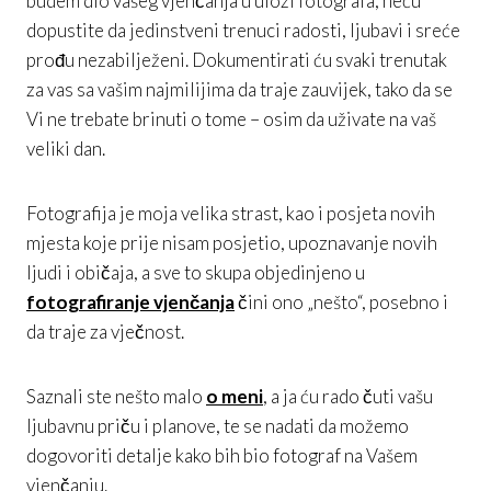
budem dio vašeg vjenčanja u ulozi fotografa, neću
dopustite da jedinstveni trenuci radosti, ljubavi i sreće
prođu nezabilježeni. Dokumentirati ću svaki trenutak
za vas sa vašim najmilijima da traje zauvijek, tako da se
Vi ne trebate brinuti o tome – osim da uživate na vaš
veliki dan.
Fotografija je moja velika strast, kao i posjeta novih
mjesta koje prije nisam posjetio, upoznavanje novih
ljudi i običaja, a sve to skupa objedinjeno u
fotografiranje vjenčanja
čini ono „nešto“, posebno i
da traje za vječnost.
Saznali ste nešto malo
o meni
, a ja ću rado čuti vašu
ljubavnu priču i planove, te se nadati da možemo
dogovoriti detalje kako bih bio fotograf na Vašem
vjenčanju.