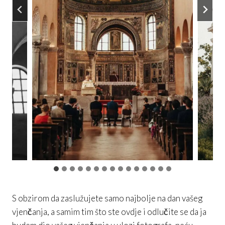
S obzirom da zaslužujete samo najbolje na dan vašeg
vjenčanja, a samim tim što ste ovdje i odlučite se da ja