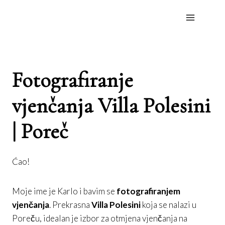
Skip
to
content
Fotografiranje
vjenčanja Villa Polesini
| Poreč
Ćao!
Moje ime je Karlo i bavim se
fotografiranjem
vjenčanja
. Prekrasna
Villa Polesini
koja se nalazi u
Poreču, idealan je izbor za otmjena vjenčanja na